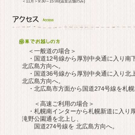
＜11月＞9:30～15:00(温室店舗のみ)
＜一般道の場合＞
・国道12号線から厚別中央通に入り南下
北広島方向へ。
・国道36号線から厚別中央通に入り北上
北広島方向へ。
・北広島市方面から国道274号線を札幌
＜高速ご利用の場合＞
・札幌南インターから札幌新道に入り厚
滝野公園通を北上し、
国道274号線を 北広島方向へ。